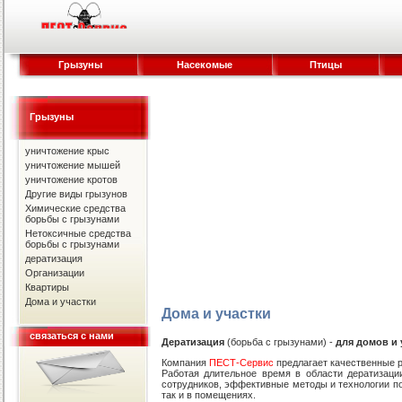
Грызуны
Насекомые
Птицы
Грызуны
уничтожение крыс
уничтожение мышей
уничтожение кротов
Другие виды грызунов
Химические средства
борьбы с грызунами
Нетоксичные средства
борьбы с грызунами
дератизация
Организации
Квартиры
Дома и участки
Дома и участки
связаться с нами
Дератизация
(борьба с грызунами) -
для домов и 
Компания
ПЕСТ-Сервис
предлагает качественные р
Работая длительное время в области дератизаци
сотрудников, эффективные методы и технологии по
так и в помещениях.