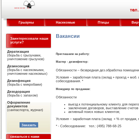
Грызуны
Насекомые
Птицы
Виру
Вакансии
Заинтересовали наши
услуги?
Дератизация
Приглашаем на работу
:
(борьба с грызунами,
уничтожение грызунов)
Мастер - дезинфектор:
Дезинсекция
(борьба с насекомыми,
Обязанности – безвредная дез.обработка помещени
уничтожение насекомых)
Условия – заработная плата (оклад + проезд + моб.
Дезинфекция
собеседования. *
(борьба с микробами)
Менеджер по продажам
:
Дезодорация
(борьба с запахом)
Обязанности
Оформление
выезд к потенциальному клиенту для перего
документов
заключение договоров, выставление счето
(санпаспорта, журнал)
активный поиск новых клиентов;
Условия – заработная плата (оклад + % от продаж, 
* - Собеседование: тел.: (495) 788-68-25
связаться с нами