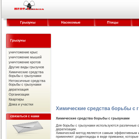
Грызуны
Насекомые
Птицы
Грызуны
уничтожение крыс
уничтожение мышей
уничтожение кротов
Другие виды грызунов
Химические средства
борьбы с грызунами
Нетоксичные средства
борьбы с грызунами
дератизация
Организации
Квартиры
Дома и участки
Химические средства борьбы с 
связаться с нами
Химические средства борьбы с грызунами
Для борьбы с грызунами используются различные с
дератизации.
Химический метод является самым эффективным и
применяют: родентициды в виде приманки, которые