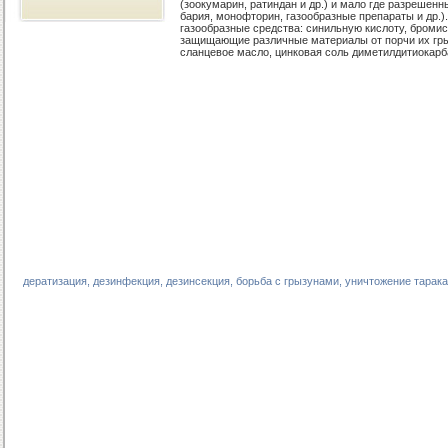
(зоокумарин, ратиндан и др.) и мало где разреше
бария, монофторин, газообразные препараты и др.)
газообразные средства: синильную кислоту, бромис
защищающие различные материалы от порчи их гры
сланцевое масло, цинковая соль диметилдитиокарб
дератизация, дезинфекция, дезинсекция, борьба с грызунами, уничтожение тарака